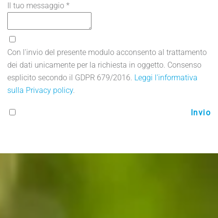
Il tuo messaggio
*
Con l'invio del presente modulo acconsento al trattamento
dei dati unicamente per la richiesta in oggetto. Consenso
esplicito secondo il GDPR 679/2016.
Leggi l'informativa
sulla Privacy policy
.
Invio